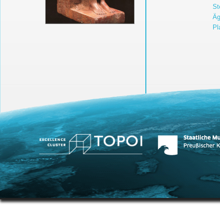
St
Äg
Pl