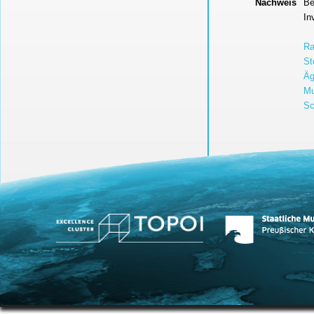
Nachweis
Be
In
Ra
St
Äg
Mu
Sc